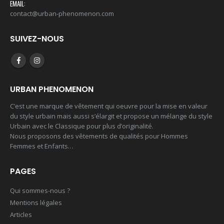
EMAIL:
contact@urban-phenomenon.com
SUIVEZ-NOUS
URBAN PHENOMENON
C’est une marque de vêtement qui oeuvre pour la mise en valeur
du style urbain mais aussi s’élargit et propose un mélange du style
Urbain avec le Classique pour plus d’originalité.
Nous proposons des vêtements de qualités pour Hommes
Femmes et Enfants…
PAGES
Qui sommes-nous ?
Mentions légales
Articles