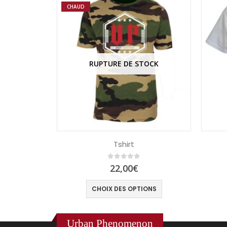
CHAUD
RUPTURE DE STOCK
emme
Tshirt
0
out of 5
22,00
€
IONS
CHOIX DES OPTIONS
Urban Phenomenon