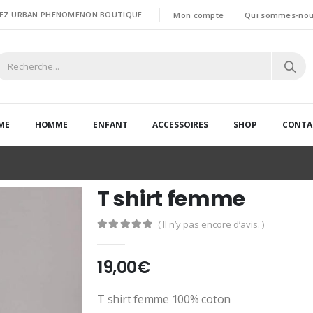
HEZ URBAN PHENOMENON BOUTIQUE
Mon compte
Qui sommes-nou
ME
HOMME
ENFANT
ACCESSOIRES
SHOP
CONTA
T shirt femme
( Il n’y pas encore d’avis. )
0
out of 5
19,00
€
T shirt femme 100% coton