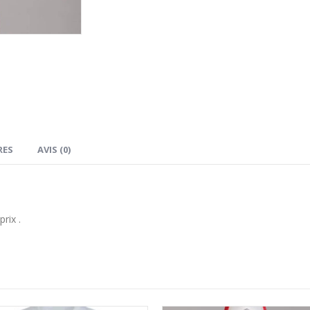
RES
AVIS (0)
rix .