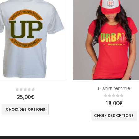
T-shirt femme
0
out of 5
25,00
€
0
out of 5
18,00
€
CHOIX DES OPTIONS
CHOIX DES OPTIONS