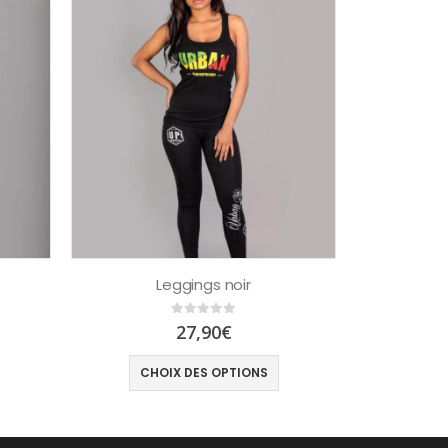
Leggings noir
0
out of 5
27,90
€
CHOIX DES OPTIONS
CHO