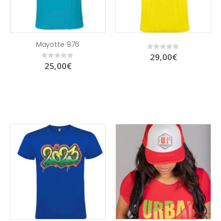
Mayotte 976
29,00
€
0
out of 5
25,00
€
0
out of 5