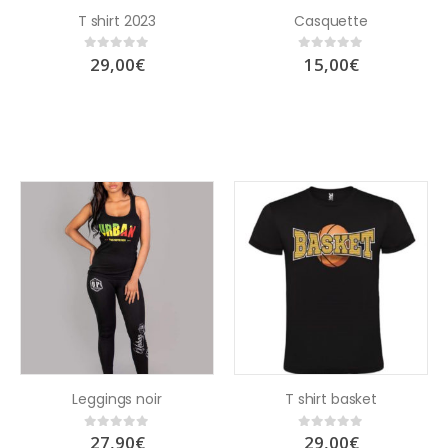
T shirt 2023
Casquette
29,00
€
15,00
€
0
out of 5
0
out of 5
Leggings noir
T shirt basket
27,90
€
29,00
€
0
out of 5
0
out of 5