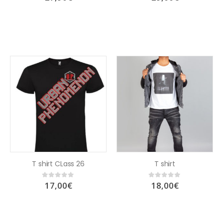
T shirt CLass 26
T shirt
17,00
€
18,00
€
0
out of 5
0
out of 5