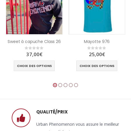
Sweet à capuche Class 26
Mayotte 976
37,00
€
25,00
€
0
out of 5
0
out of 5
CHOIX DES OPTIONS
CHOIX DES OPTIONS
QUALITÉ/PRIX
Urban Phenomenon vous assure le meilleur