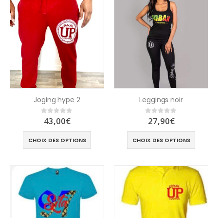
Joging hype 2
Leggings noir
43,00
€
27,90
€
0
out of 5
0
out of 5
CHOIX DES OPTIONS
CHOIX DES OPTIONS
T shirt femme
T shirt CLass 26