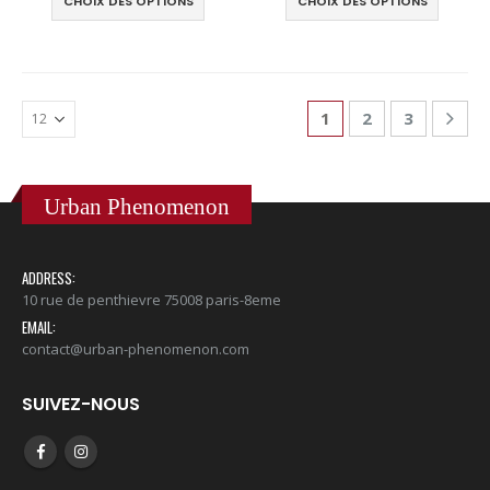
CHOIX DES OPTIONS
CHOIX DES OPTIONS
1
2
3
Urban Phenomenon
ADDRESS:
10 rue de penthievre 75008 paris-8eme
EMAIL:
contact@urban-phenomenon.com
SUIVEZ-NOUS