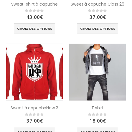
Sweat-shirt à capuche
Sweet à capuche Class 26
43,00
€
37,00
€
0
out of 5
0
out of 5
CHOIX DES OPTIONS
CHOIX DES OPTIONS
Sweet à capucheNew 3
T shirt
37,00
€
18,00
€
0
out of 5
0
out of 5