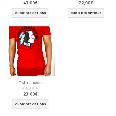
43,00
€
22,00
€
0
out of 5
0
out of 5
CHOIX DES OPTIONS
CHOIX DES OPTIONS
T shirt indien
23,00
€
0
out of 5
CHOIX DES OPTIONS