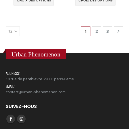
CHOIX DES OPTIONS
CHOIX DES OPTIONS
1
2
3
Urban Phenomenon
ADDRESS:
10 rue de penthievre 75008 paris-8eme
EMAIL:
contact@urban-phenomenon.com
SUIVEZ-NOUS