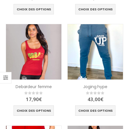
CHOIX DES OPTIONS
CHOIX DES OPTIONS
Debardeur femme
Joging hype
17,90
€
43,00
€
0
out of 5
0
out of 5
CHOIX DES OPTIONS
CHOIX DES OPTIONS