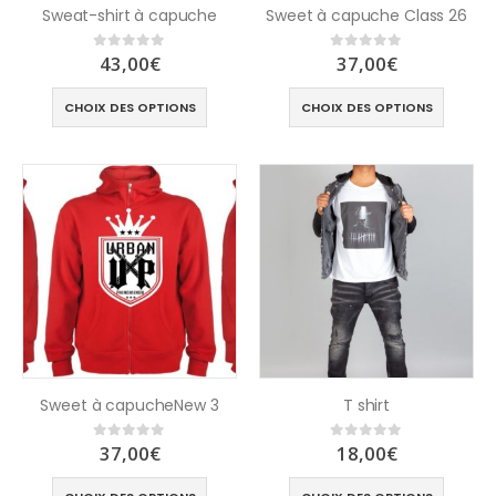
Sweat-shirt à capuche
Sweet à capuche Class 26
43,00
€
37,00
€
0
out of 5
0
out of 5
CHOIX DES OPTIONS
CHOIX DES OPTIONS
Sweet à capucheNew 3
T shirt
37,00
€
18,00
€
0
out of 5
0
out of 5