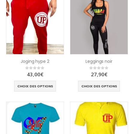
Joging hype 2
Leggings noir
43,00
€
27,90
€
0
out of 5
0
out of 5
CHOIX DES OPTIONS
CHOIX DES OPTIONS
Casquette
T shirt CLass 26