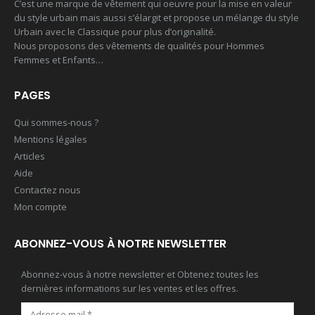
C’est une marque de vêtement qui oeuvre pour la mise en valeur
du style urbain mais aussi s’élargit et propose un mélange du style
T shirt homme
Mayotte 976
Urbain avec le Classique pour plus d’originalité.
Nous proposons des vêtements de qualités pour Hommes
0
out of 5
0
out of 5
Femmes et Enfants…
16,00
€
25,00
€
PAGES
Qui sommes-nous ?
Mentions légales
Articles
Aide
Contactez nous
Mon compte
ABONNEZ-VOUS À NOTRE NEWSLETTER
Abonnez-vous à notre newsletter et Obtenez toutes les
dernières informations sur les ventes et les offres.