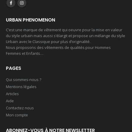
0
out of 5
0
out of 5
17,00
€
17,00
€
URBAN PHENOMENON
T shirt CLass 26
Sweet à capuche Class 26
C’est une marque de vêtement qui oeuvre pour la mise en valeur
0
out of 5
0
out of 5
17,00
€
37,00
€
du style urbain mais aussi s’élargit et propose un mélange du style
Urbain avec le Classique pour plus d’originalité.
Nous proposons des vêtements de qualités pour Hommes
T shirt homme
Mayotte 976
Femmes et Enfants…
0
out of 5
0
out of 5
16,00
€
25,00
€
PAGES
Qui sommes-nous ?
Mentions légales
Articles
Aide
Contactez nous
Mon compte
ABONNEZ-VOUS À NOTRE NEWSLETTER