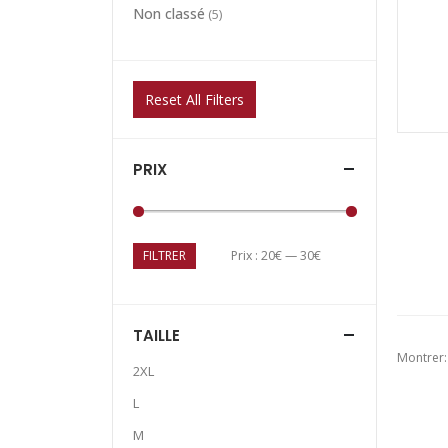
Non classé
(5)
Reset All Filters
PRIX
FILTRER
Prix :
20€
—
30€
TAILLE
Montrer:
2XL
L
M