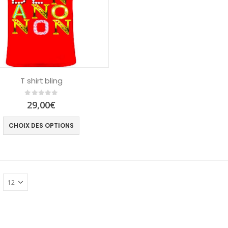
T shirt bling
0
out of 5
29,00
€
CHOIX DES OPTIONS