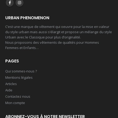
URBAN PHENOMENON
C’est une marque de vêtement qui oeuvre pour la mise en valeur
du style urbain mais aussi s’élargit et propose un mélange du style
Urbain avec le Classique pour plus d’originalité.
Nous proposons des vêtements de qualités pour Hommes
Femmes et Enfants…
Tshirt
T shirt CLass 26
PAGES
Qui sommes-nous ?
0
out of 5
0
out of 5
22,00
€
17,00
€
Mentions légales
Articles
T shirt 2023
Sweet à capuche Class 26
Aide
Contactez nous
0
out of 5
0
out of 5
29,00
€
37,00
€
Mon compte
T-shirt hype
Mayotte 976
ABONNEZ-VOUS À NOTRE NEWSLETTER