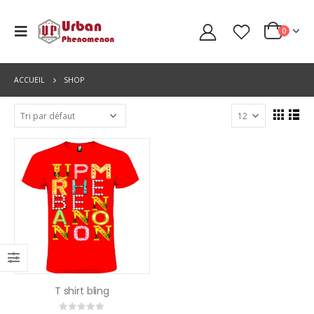
0
ACCUEIL
SHOP
T shirt bling