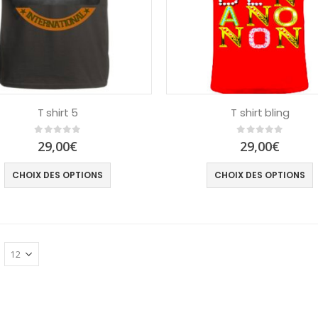
T shirt 5
T shirt bling
0
out of 5
0
out of 5
29,00
€
29,00
€
CHOIX DES OPTIONS
CHOIX DES OPTIONS