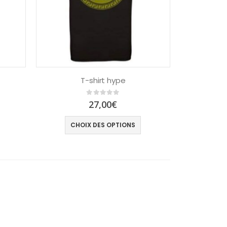
T-shirt hype
0
out of 5
27,00
€
CHOIX DES OPTIONS