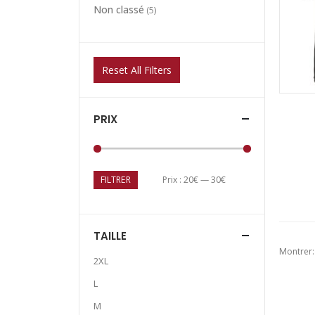
Non classé
(5)
Reset All Filters
PRIX
FILTRER
Prix :
20€
—
30€
TAILLE
Montrer:
2XL
L
M