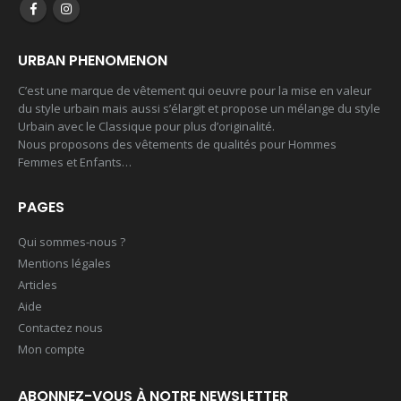
URBAN PHENOMENON
C’est une marque de vêtement qui oeuvre pour la mise en valeur
du style urbain mais aussi s’élargit et propose un mélange du style
Urbain avec le Classique pour plus d’originalité.
Nous proposons des vêtements de qualités pour Hommes
Femmes et Enfants…
T shirt 5
T shirt CLass 26
PAGES
Qui sommes-nous ?
0
out of 5
0
out of 5
29,00
€
17,00
€
Mentions légales
Articles
Polo up
Sweet à capuche Class 26
Aide
Contactez nous
0
out of 5
0
out of 5
28,00
€
37,00
€
Mon compte
T shirt homme
Mayotte 976
ABONNEZ-VOUS À NOTRE NEWSLETTER