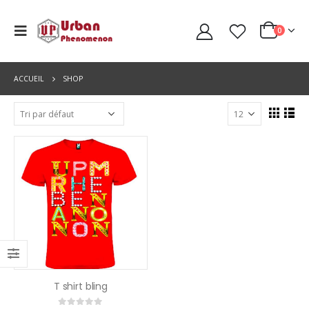
0
ACCUEIL
SHOP
T shirt bling