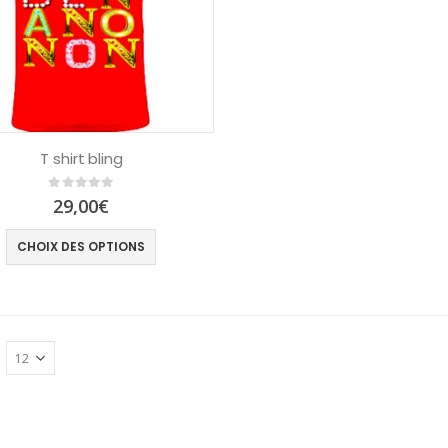
T shirt bling
0
out of 5
29,00
€
CHOIX DES OPTIONS