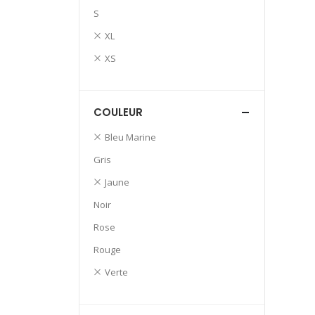
S
XL
XS
COULEUR
Bleu Marine
Gris
Jaune
Noir
Rose
Rouge
Verte