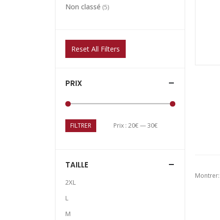
Non classé
(5)
Reset All Filters
PRIX
FILTRER
Prix :
20€
—
30€
TAILLE
Montrer:
2XL
L
M